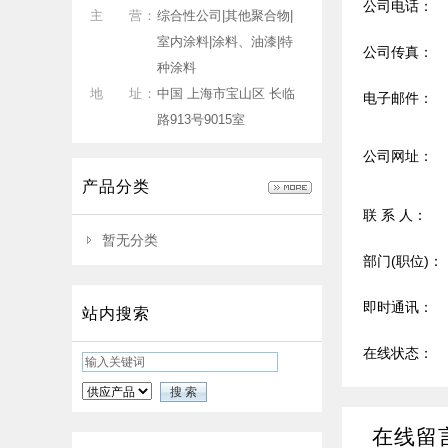
公司电话：
主 营：
综合性公司|其他聚合物|
室内涂料|涂料、油漆|特
公司传真：
种涂料
地 址：
中国 上海市宝山区 长临
电子邮件：
路913号9015室
公司网址：
产品分类
联 系 人：
暂无分类
部门(职位)：
即时通讯：
站内搜索
在线状态：
在线留